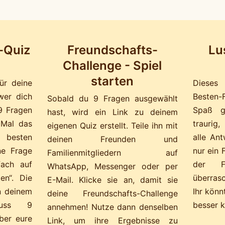
-Quiz
Freundschafts-
Lu
Challenge - Spiel
starten
für deine
Dieses 
wer dich
Besten-
Sobald du 9 Fragen ausgewählt
9 Fragen
Spaß g
hast, wird ein Link zu deinem
 Mal das
traurig
eigenen Quiz erstellt. Teile ihn mit
besten
alle Ant
deinen Freunden und
ne Frage
nur ein 
Familienmitgliedern auf
nfach auf
der F
WhatsApp, Messenger oder per
en“. Die
überras
E-Mail. Klicke sie an, damit sie
n deinem
Ihr könn
deine Freundschafts-Challenge
 muss 9
besser 
annehmen! Nutze dann denselben
ber eure
Link, um ihre Ergebnisse zu