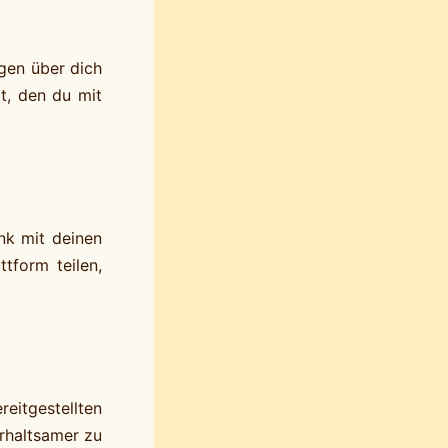
gen über dich
rt, den du mit
ink mit deinen
tform teilen,
eitgestellten
rhaltsamer zu