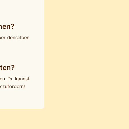
hen?
ber denselben
iten?
en. Du kannst
uszufordern!