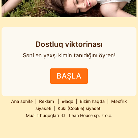
Dostluq viktorinası
Səni ən yaxşı kimin tanıdığını öyrən!
BAŞLA
Ana səhifə
|
Reklam
|
Əlaqə
|
Bizim haqda
|
Məxfilik
siyasəti
|
Kuki (Cookie) siyasəti
Müəllif hüquqları ©
Lean House sp. z o.o.