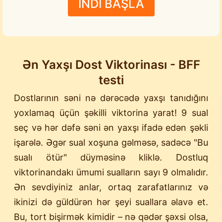
İNDİ BAŞLA
Ən Yaxşı Dost Viktorinası - BFF
testi
Dostlarının səni nə dərəcədə yaxşı tanıdığını
yoxlamaq üçün şəkilli viktorina yarat! 9 sual
seç və hər dəfə səni ən yaxşı ifadə edən şəkli
işarələ. Əgər sual xoşuna gəlməsə, sadəcə "Bu
sualı ötür" düyməsinə kliklə. Dostluq
viktorinandakı ümumi sualların sayı 9 olmalıdır.
Ən sevdiyiniz anlar, ortaq zarafatlarınız və
ikinizi də güldürən hər şeyi suallara əlavə et.
Bu, tort bişirmək kimidir – nə qədər şəxsi olsa,