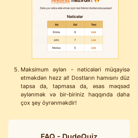
Maksimum əylən - nəticələri müqayisə
etməkdən həzz al! Dostların hamısını düz
tapsa da, tapmasa da, əsas məqsəd
əylənmək və bir-biriniz haqqında daha
çox şey öyrənməkdir!
FAQ - DudeQuiz