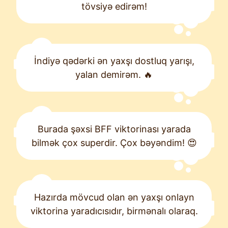
tövsiyə edirəm!
İndiyə qədərki ən yaxşı dostluq yarışı,
yalan demirəm. 🔥
Burada şəxsi BFF viktorinası yarada
bilmək çox superdir. Çox bəyəndim! 😍
Hazırda mövcud olan ən yaxşı onlayn
viktorina yaradıcısıdır, birmənalı olaraq.