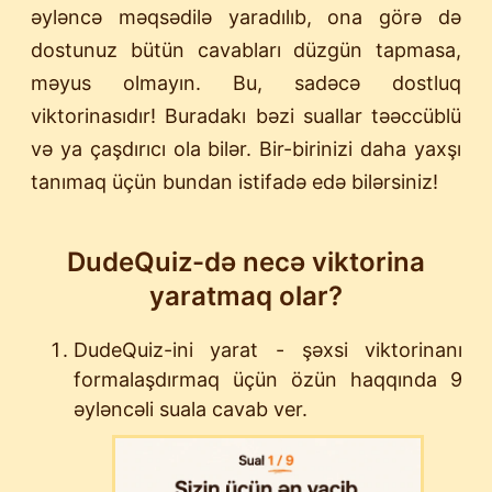
əyləncə məqsədilə yaradılıb, ona görə də
dostunuz bütün cavabları düzgün tapmasa,
məyus olmayın. Bu, sadəcə dostluq
viktorinasıdır! Buradakı bəzi suallar təəccüblü
və ya çaşdırıcı ola bilər. Bir-birinizi daha yaxşı
tanımaq üçün bundan istifadə edə bilərsiniz!
DudeQuiz-də necə viktorina
yaratmaq olar?
DudeQuiz-ini yarat - şəxsi viktorinanı
formalaşdırmaq üçün özün haqqında 9
əyləncəli suala cavab ver.