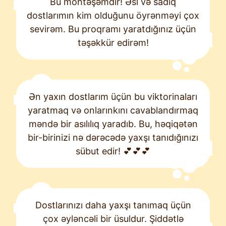
Bu möhtəşəmdir! Əsl və sadiq
dostlarımın kim olduğunu öyrənməyi çox
sevirəm. Bu proqramı yaratdığınız üçün
təşəkkür edirəm!
Ən yaxın dostlarım üçün bu viktorinaları
yaratmaq və onlarınkını cavablandırmaq
məndə bir asılılıq yaradıb. Bu, həqiqətən
bir-birinizi nə dərəcədə yaxşı tanıdığınızı
sübut edir! 💕💕💕
Dostlarınızı daha yaxşı tanımaq üçün
çox əyləncəli bir üsuldur. Şiddətlə