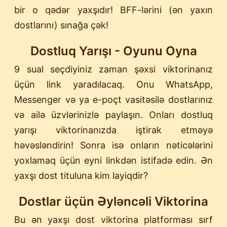
bir o qədər yaxşıdır! BFF-lərini (ən yaxın
dostlarını) sınağa çək!
Dostluq Yarışı - Oyunu Oyna
9 sual seçdiyiniz zaman şəxsi viktorinanız
üçün link yaradılacaq. Onu WhatsApp,
Messenger və ya e-poçt vasitəsilə dostlarınız
və ailə üzvlərinizlə paylaşın. Onları dostluq
yarışı viktorinanızda iştirak etməyə
həvəsləndirin! Sonra isə onların nəticələrini
yoxlamaq üçün eyni linkdən istifadə edin. Ən
yaxşı dost tituluna kim layiqdir?
Dostlar üçün Əyləncəli Viktorina
Bu ən yaxşı dost viktorina platforması sırf