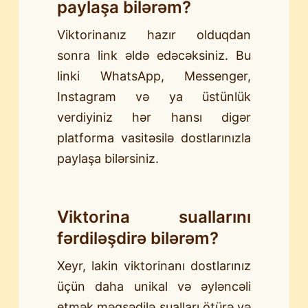
paylaşa bilərəm?
Viktorinanız hazır olduqdan
sonra link əldə edəcəksiniz. Bu
linki WhatsApp, Messenger,
Instagram və ya üstünlük
verdiyiniz hər hansı digər
platforma vasitəsilə dostlarınızla
paylaşa bilərsiniz.
Viktorina suallarını
fərdiləşdirə bilərəm?
Xeyr, lakin viktorinanı dostlarınız
üçün daha unikal və əyləncəli
etmək məqsədilə sualları ötürə və